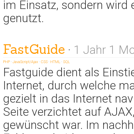
im Einsatz, sondern wird
genutzt.
FastGuide
·
1 Jahr 1 M
PHP
·
JavaScript/Ajax
·
CSS
·
HTML
·
SQL
Fastguide dient als Einsti
Internet, durch welche m
gezielt in das Internet na
Seite verzichtet auf AJ
gewünscht war. Im nachhi