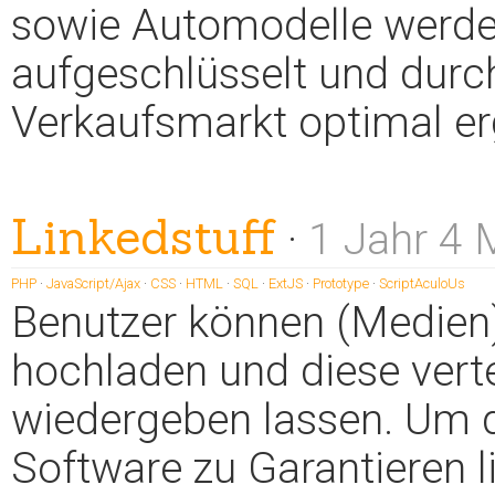
sowie Automodelle werd
aufgeschlüsselt und durc
Verkaufsmarkt optimal er
Linkedstuff
·
1 Jahr 4
PHP
·
JavaScript/Ajax
·
CSS
·
HTML
·
SQL
·
ExtJS
·
Prototype
·
ScriptAculoUs
Benutzer können (Medien
hochladen und diese verte
wiedergeben lassen. Um 
Software zu Garantieren l