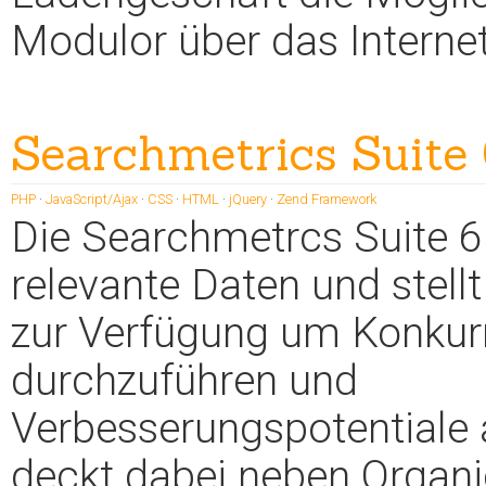
Modulor über das Internet
Searchmetrics Suite
PHP
·
JavaScript/Ajax
·
CSS
·
HTML
·
jQuery
·
Zend Framework
Die Searchmetrcs Suite 6
relevante Daten und stell
zur Verfügung um Konkur
durchzuführen und
Verbesserungspotentiale 
deckt dabei neben Organi