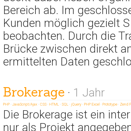
Bereich ab. Im geschlosse
Kunden möglich gezielt S
beobachten. Durch die Tra
Brücke zwischen direkt a
ermittelten Daten geschl
Brokerage
·
1 Jahr
PHP
·
JavaScript/Ajax
·
CSS
·
HTML
·
SQL
·
jQuery
·
PHP Excel
·
Prototype
·
Zend 
Die Brokerage ist ein inte
nur als Projekt angegeben