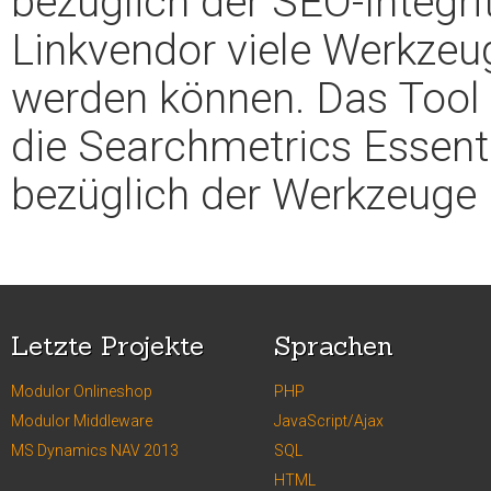
bezüglich der SEO-Integrit
Linkvendor viele Werkzeug
werden können. Das Tool
die Searchmetrics Essenti
bezüglich der Werkzeuge 
Letzte Projekte
Sprachen
Modulor Onlineshop
PHP
Modulor Middleware
JavaScript/Ajax
MS Dynamics NAV 2013
SQL
HTML