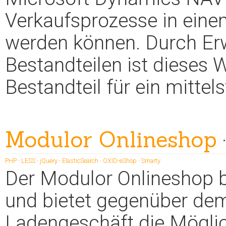
Verkaufsprozesse in ein
werden können. Durch Er
Bestandteilen ist dieses
Bestandteil für ein mitte
Modulor Onlineshop
PHP
·
LESS
·
jQuery
·
ElasticSearch
·
OXID-eShop
·
Smarty
Der Modulor Onlineshop b
und bietet gegenüber dem
Ladengeschäft die Mögli