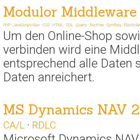
Modulor Middleware
PHP
·
JavaScript/Ajax
·
CSS
·
HTML
·
SQL
·
jQuery
·
Doctrine
·
Symfony
·
ElasticSe
Um den Online-Shop sowi
verbinden wird eine Middl
entsprechend alle Daten 
Daten anreichert.
MS Dynamics NAV 2
CA/L
·
RDLC
Microsoft Dynamics NAV 