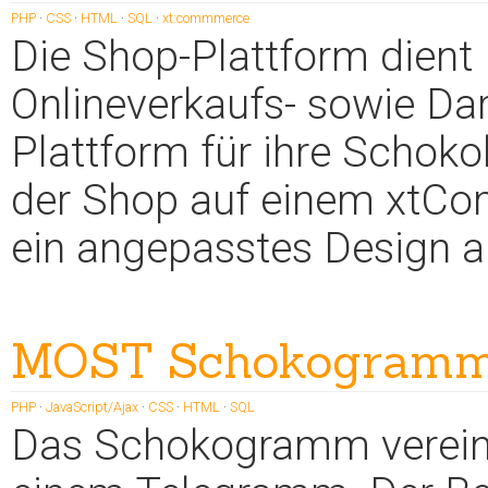
PHP
·
CSS
·
HTML
·
SQL
·
xt:commmerce
Die Shop-Plattform dient
Onlineverkaufs- sowie Dar
Plattform für ihre Schoko
der Shop auf einem xtCo
ein angepasstes Design a
MOST Schokogram
PHP
·
JavaScript/Ajax
·
CSS
·
HTML
·
SQL
Das Schokogramm vereint 